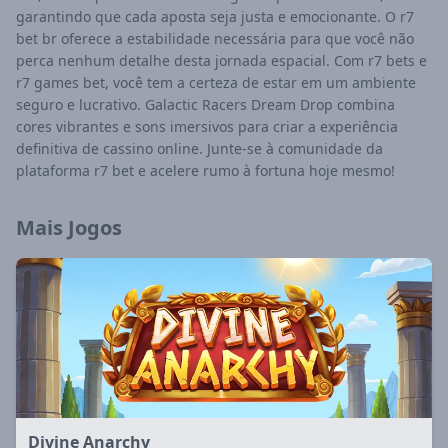
garantindo que cada aposta seja justa e emocionante. O r7
bet br oferece a estabilidade necessária para que você não
perca nenhum detalhe desta jornada espacial. Com r7 bets e
r7 games bet, você tem a certeza de estar em um ambiente
seguro e lucrativo. Galactic Racers Dream Drop combina
cores vibrantes e sons imersivos para criar a experiência
definitiva de cassino online. Junte-se à comunidade da
plataforma r7 bet e acelere rumo à fortuna hoje mesmo!
Mais Jogos
Divine Anarchy