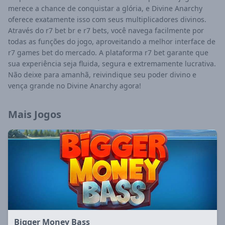
merece a chance de conquistar a glória, e Divine Anarchy
oferece exatamente isso com seus multiplicadores divinos.
Através do r7 bet br e r7 bets, você navega facilmente por
todas as funções do jogo, aproveitando a melhor interface de
r7 games bet do mercado. A plataforma r7 bet garante que
sua experiência seja fluida, segura e extremamente lucrativa.
Não deixe para amanhã, reivindique seu poder divino e
vença grande no Divine Anarchy agora!
Mais Jogos
Bigger Money Bass