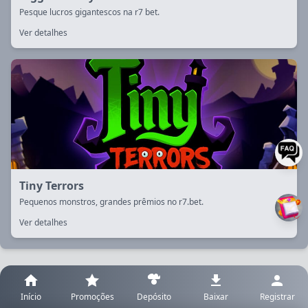
Pesque lucros gigantescos na r7 bet.
Ver detalhes
Tiny Terrors
Pequenos monstros, grandes prêmios no r7.bet.
Ver detalhes
Início
Promoções
Depósito
Baixar
Registrar