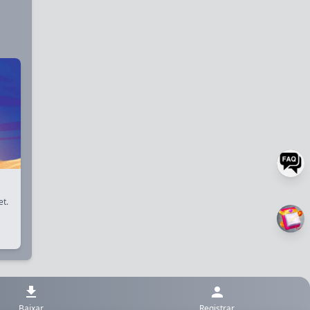
et.
Baixar
Registrar