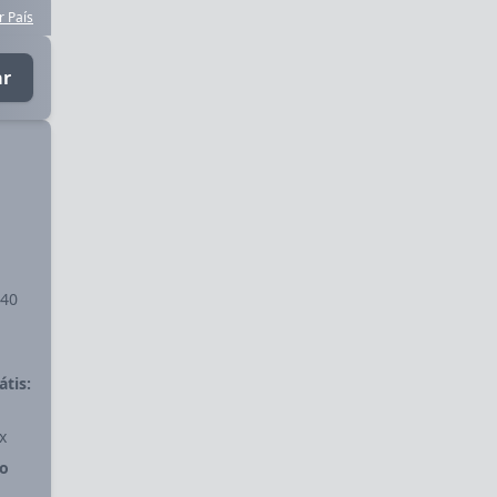
r País
ar
40
átis:
x
ho