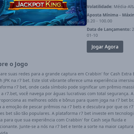
Volatilidade:
Média-Alt
Aposta Mínima - Máxi
0.20 - 100.00
Data de Lançamento:
2
01-10
Jogar Agora
bre o Jogo
are suas redes para a grande captura em Crabbin' for Cash Extra 
h JPK na r7 bet. Este slot vibrante oferece uma experiência imersiv
aforma r7 bet, onde cada símbolo pode significar um prêmio massi
a r7.bet, você navega por águas lucrativas com total segurança. A
roporciona as melhores odds e bônus para quem joga na r7 bet br.
a a emoção de pescar prêmios na r7 bets e descubra por que os r7
s bet são tão populares. A plataforma r7 bet investe em tecnolog
a para que sua experiência com Crabbin' for Cash seja fluida e
ionante. Junte-se a nós na r7 bet e tente a sorte na maior captura
vida.