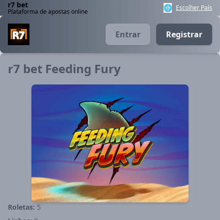
r7 bet
🌐
Escolher País
Plataforma de apostas online
Entrar
Registrar
r7 bet Feeding Fury
Roletas:
5