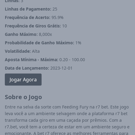
Linhas:
3
Linhas de Pagamento:
25
Frequência de Acerto:
95.9%
Frequência de Giros Grátis:
10
Ganho Máximo:
8,000x
Probabilidade de Ganho Máximo:
1%
Volatilidade:
Alta
Aposta Mínima - Máxima:
0.20 - 100.00
Data de Lançamento:
2023-12-01
Jogar Agora
Sobre o Jogo
Entre na selva da sorte com Feeding Fury na r7 bet. Este jogo
leva você a um ambiente selvagem onde a plataforma r7 bet
transforma cada giro em uma caçada por prêmios. Com a
r7.bet, você tem a certeza de estar em um ambiente seguro e
emocionante. A bet r7 oferece as melhores ferramentas para